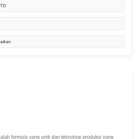
STD
uaikan
alah formula yang unik dan teknologi produksi yang