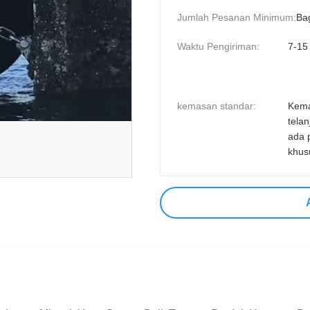
Jumlah Pesanan Minimum:
Ba
Waktu Pengiriman:
7-15 
kemasan standar:
Kem
telan
ada 
khus