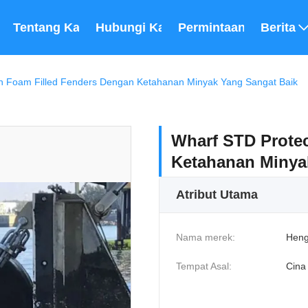
Tentang Kami
Hubungi Kami
Permintaan Penawara
Berita
n Foam Filled Fenders Dengan Ketahanan Minyak Yang Sangat Baik
Wharf STD Prote
Ketahanan Minya
Atribut Utama
Nama merek:
Heng
Tempat Asal:
Cina