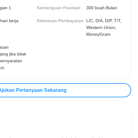
gian 1
Kemampuan Pasokan:
300 buah Bulan
hari kerja
Ketentuan Pembayaran:
L/C, D/A, D/P, T/T,
Western Union,
MoneyGram
asan
jang jika tidak
persyaratan
us.
Ajukan Pertanyaan Sekarang