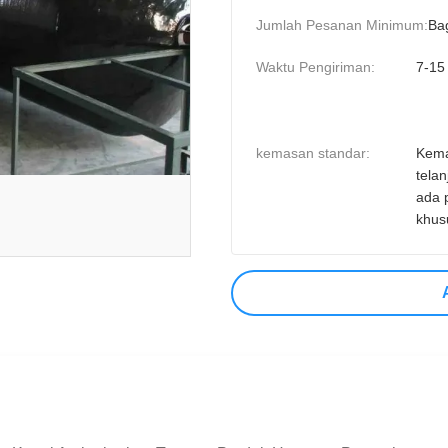
Jumlah Pesanan Minimum:
Ba
Waktu Pengiriman:
7-15 
kemasan standar:
Kem
telan
ada 
khus