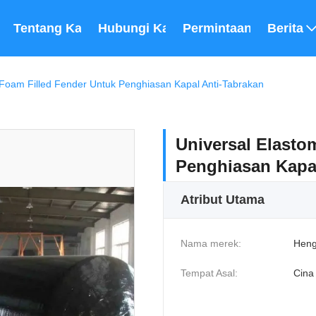
Tentang Kami
Hubungi Kami
Permintaan Penawara
Berita
 Foam Filled Fender Untuk Penghiasan Kapal Anti-Tabrakan
Universal Elasto
Penghiasan Kapal
Atribut Utama
Nama merek:
Heng
Tempat Asal:
Cina