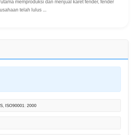
rutama memproduksi dan menjual karet fender, fender
sahaan telah lulus ...
S, ISO90001: 2000