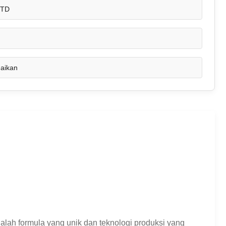
STD
uaikan
alah formula yang unik dan teknologi produksi yang