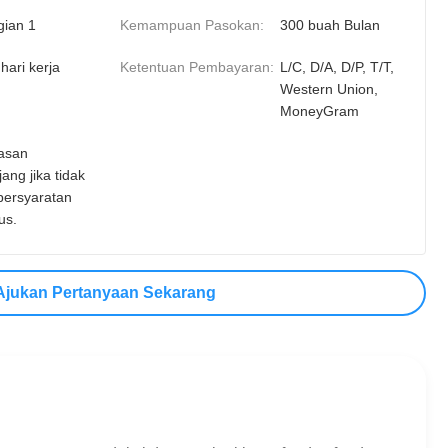
gian 1
Kemampuan Pasokan:
300 buah Bulan
hari kerja
Ketentuan Pembayaran:
L/C, D/A, D/P, T/T,
Western Union,
MoneyGram
asan
jang jika tidak
persyaratan
us.
Ajukan Pertanyaan Sekarang