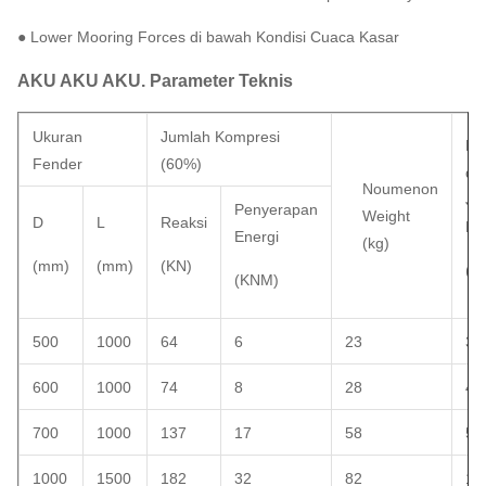
● Lower Mooring Forces di bawah Kondisi Cuaca Kasar
AKU AKU AKU.
Parameter Teknis
Ukuran
Jumlah Kompresi
Be
Fender
(60%)
de
Noumenon
Ja
Penyerapan
Weight
D
L
Reaksi
Pe
Energi
(kg)
(mm)
(mm)
(KN)
(kg
(KNM)
500
1000
64
6
23
35
600
1000
74
8
28
40
700
1000
137
17
58
52
1000
1500
182
32
82
10