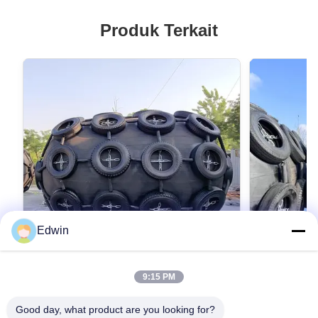
Produk Terkait
Edwin
VIDEO
9:15 PM
Kinerja yang sangat baik Yokohama
Fender Kare
Fenders Dibangun Menurut Standar ISO
Tinggi Untu
Good day, what product are you looking for?