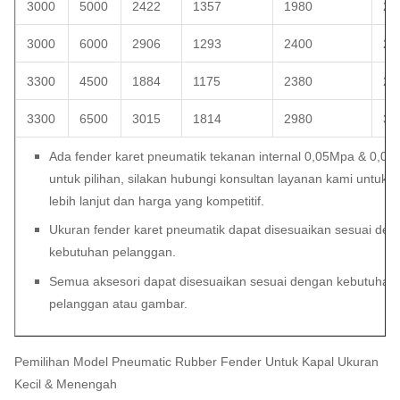
3000
5000
2422
1357
1980
23
3000
6000
2906
1293
2400
26
3300
4500
1884
1175
2380
26
3300
6500
3015
1814
2980
30
Ada fender karet pneumatik tekanan internal 0,05Mpa & 0,0
untuk pilihan, silakan hubungi konsultan layanan kami untuk r
lebih lanjut dan harga yang kompetitif.
Ukuran fender karet pneumatik dapat disesuaikan sesuai den
kebutuhan pelanggan.
Semua aksesori dapat disesuaikan sesuai dengan kebutuhan
pelanggan atau gambar.
Pemilihan Model Pneumatic Rubber Fender Untuk Kapal Ukuran
Kecil & Menengah