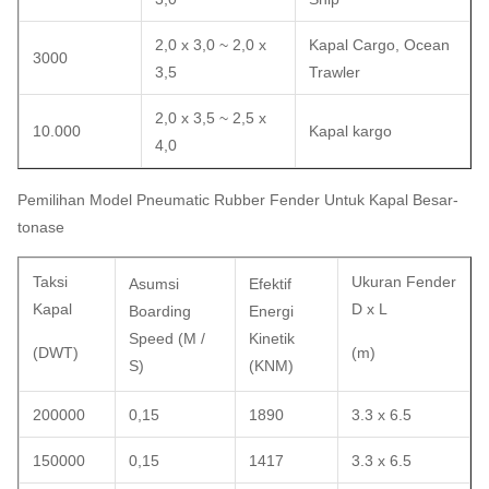
2,0 x 3,0 ~ 2,0 x
Kapal Cargo, Ocean
3000
3,5
Trawler
2,0 x 3,5 ~ 2,5 x
10.000
Kapal kargo
4,0
Pemilihan Model Pneumatic Rubber Fender Untuk Kapal Besar-
tonase
Taksi
Ukuran Fender
Asumsi
Efektif
Kapal
D x L
Boarding
Energi
Speed ​​(M /
Kinetik
(DWT)
(m)
S)
(KNM)
200000
0,15
1890
3.3 x 6.5
150000
0,15
1417
3.3 x 6.5