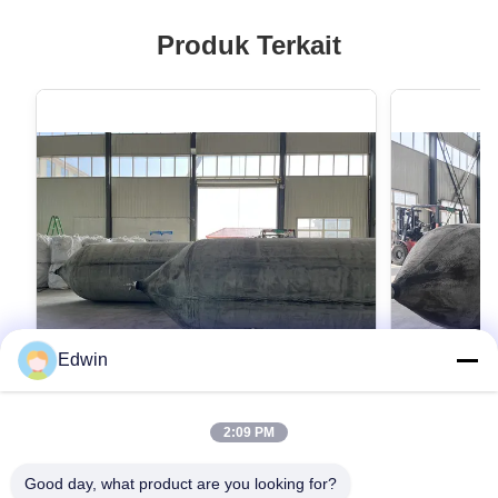
Produk Terkait
Edwin
VIDEO
2:09 PM
Airbag Laut Roller Karet Kapal Untuk
Airbag Pelu
Kapal Dan Kapal
Baik Denga
Good day, what product are you looking for?