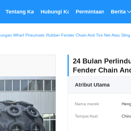
Tentang Kami
Hubungi Kami
Permintaan Penawara
Berita
dungan Wharf Pneumatic Rubber Fender Chain And Tire Net Atau Sling
24 Bulan Perlin
Fender Chain And
Atribut Utama
Nama merek:
Heng
Tempat Asal:
Chin