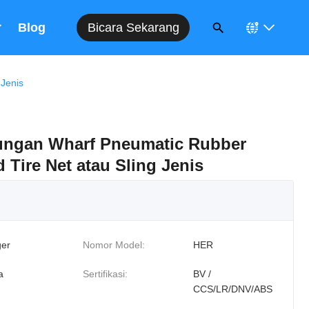
Bicara Sekarang
n
Blog
 Jenis
dungan Wharf Pneumatic Rubber
 Tire Net atau Sling Jenis
er
Nomor Model:
HER
a
Sertifikasi:
BV /
CCS/LR/DNV/ABS