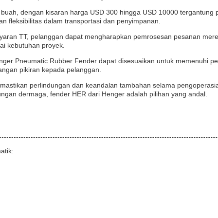
 buah, dengan kisaran harga USD 300 hingga USD 10000 tergantung 
kan fleksibilitas dalam transportasi dan penyimpanan.
ayaran TT, pelanggan dapat mengharapkan pemrosesan pesanan merek
ai kebutuhan proyek.
Henger Pneumatic Rubber Fender dapat disesuaikan untuk memenuhi p
angan pikiran kepada pelanggan.
mastikan perlindungan dan keandalan tambahan selama pengoperasian
dungan dermaga, fender HER dari Henger adalah pilihan yang andal.
atik: