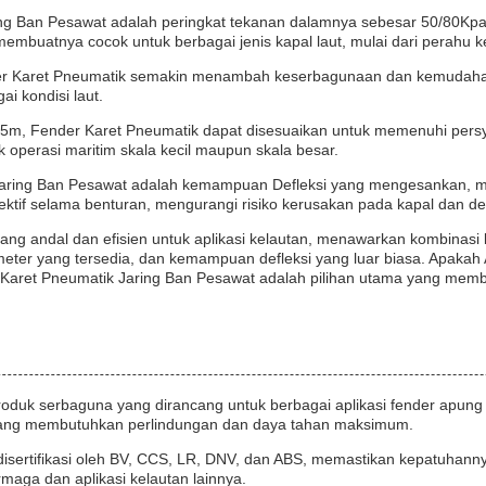
Jaring Ban Pesawat adalah peringkat tekanan dalamnya sebesar 50/8
embuatnya cocok untuk berbagai jenis kapal laut, mulai dari perahu ke
ender Karet Pneumatik semakin menambah keserbagunaan dan kemudaha
i kondisi laut.
a 5m, Fender Karet Pneumatik dapat disesuaikan untuk memenuhi per
tuk operasi maritim skala kecil maupun skala besar.
 Jaring Ban Pesawat adalah kemampuan Defleksi yang mengesankan, men
ktif selama benturan, mengurangi risiko kerusakan pada kapal dan d
ng andal dan efisien untuk aplikasi kelautan, menawarkan kombinasi k
ameter yang tersedia, dan kemampuan defleksi yang luar biasa. Apakah
 Karet Pneumatik Jaring Ban Pesawat adalah pilihan utama yang membe
k serbaguna yang dirancang untuk berbagai aplikasi fender apung lau
io yang membutuhkan perlindungan dan daya tahan maksimum.
sertifikasi oleh BV, CCS, LR, DNV, dan ABS, memastikan kepatuhannya t
maga dan aplikasi kelautan lainnya.