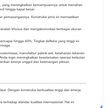
0Kpa, yang meningkatkan kemampuannya untuk menahan
cil hingga kapal besar.
n pemasangannya. Konstruksi jenis ini memastikan
syaratan khusus dan mengakomodasi berbagai ukuran
capai hingga 60%. Tingkat defleksi yang tinggi ini
ermaga.
ustomisasi, manufaktur pabrik asli, ketahanan tekanan
 Anda ingin meningkatkan keselamatan operasi kelautan
rikan kinerja unggul dan ketenangan pikiran.
t. Dengan konstruksi berkualitas tinggi dan kinerja
erhadap standar kualitas internasional. Hal ini