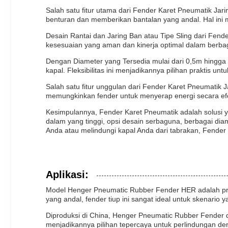
Salah satu fitur utama dari Fender Karet Pneumatik 
benturan dan memberikan bantalan yang andal. Hal ini m
Desain Rantai dan Jaring Ban atau Tipe Sling dari F
kesesuaian yang aman dan kinerja optimal dalam berbaga
Dengan Diameter yang Tersedia mulai dari 0,5m hingg
kapal. Fleksibilitas ini menjadikannya pilihan praktis un
Salah satu fitur unggulan dari Fender Karet Pneumatik
memungkinkan fender untuk menyerap energi secara efe
Kesimpulannya, Fender Karet Pneumatik adalah solusi ya
dalam yang tinggi, opsi desain serbaguna, berbagai di
Anda atau melindungi kapal Anda dari tabrakan, Fender
Aplikasi:
Model Henger Pneumatic Rubber Fender HER adalah produ
yang andal, fender tiup ini sangat ideal untuk skenar
Diproduksi di China, Henger Pneumatic Rubber Fender di
menjadikannya pilihan tepercaya untuk perlindungan der